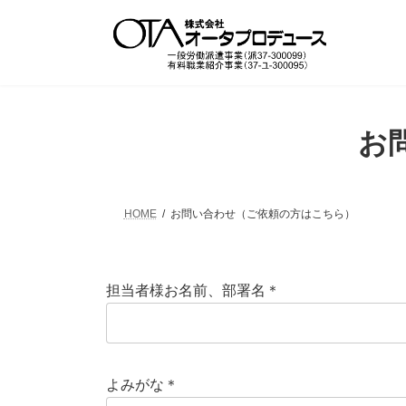
コ
ナ
ン
ビ
テ
ゲ
ン
ー
ツ
シ
へ
ョ
ス
ン
お
キ
に
ッ
移
プ
動
HOME
お問い合わせ（ご依頼の方はこちら）
担当者様お名前、部署名＊
よみがな＊