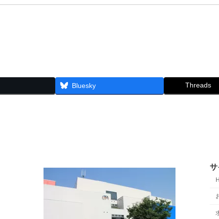
Threads
Bluesky
サ